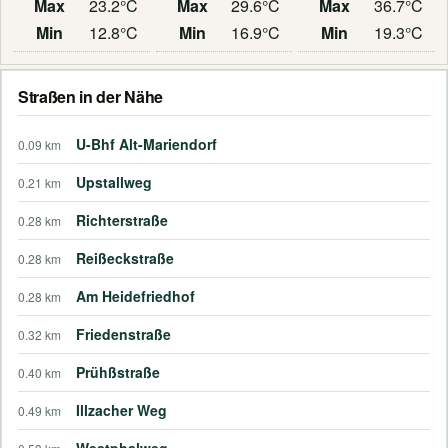
Max
23.2°C
Max
29.6°C
Max
36.7°C
Min
12.8°C
Min
16.9°C
Min
19.3°C
Straßen in der Nähe
U-Bhf Alt-Mariendorf
0.09 km
Upstallweg
0.21 km
Richterstraße
0.28 km
Reißeckstraße
0.28 km
Am Heidefriedhof
0.28 km
Friedenstraße
0.32 km
Prühßstraße
0.40 km
Illzacher Weg
0.49 km
Westphalweg