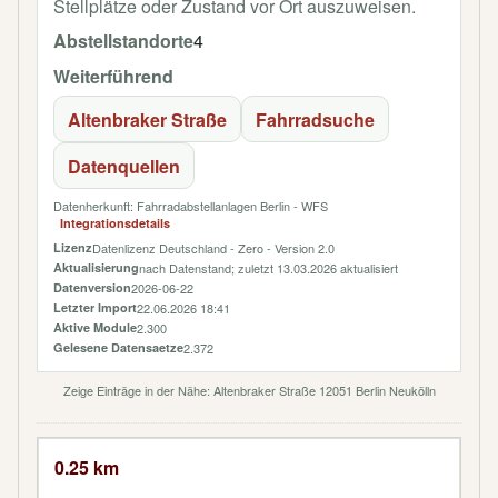
Stellplätze oder Zustand vor Ort auszuweisen.
Abstellstandorte
4
Weiterführend
Altenbraker Straße
Fahrradsuche
Datenquellen
Datenherkunft: Fahrradabstellanlagen Berlin - WFS
Integrationsdetails
Lizenz
Datenlizenz Deutschland - Zero - Version 2.0
Aktualisierung
nach Datenstand; zuletzt 13.03.2026 aktualisiert
Datenversion
2026-06-22
Letzter Import
22.06.2026 18:41
Aktive Module
2.300
Gelesene Datensaetze
2.372
Zeige Einträge in der Nähe: Altenbraker Straße 12051 Berlin Neukölln
0.25 km