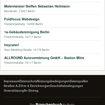
Malermeister Steffen Sebastian Heitmann
Montanstr., 13407 Berlin
Foldfocus Webdesign
Fredericiastraße, 14050 Berlin
1a-Gebäudereinigung Berlin
Friedrichstraße, 10117 Berlin
heycater!
Alex-Wedding-Straße, 10178 Berlin
ALLROUND Autovermietung GmbH – Station Mitte
Friedrichstraße, 10117 Berlin
Impressum
Datenschutz
Nutzungsbedingungen
Datenquellen
Straßen A-Z
Orte & Einrichtungen
Geschäftsbedingungen
Unterstützung
Ihr Eintrag
Branchenbuch
Das
für Berlin.