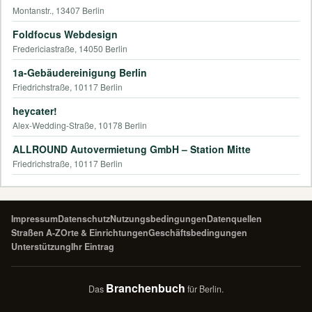
Montanstr., 13407 Berlin
Foldfocus Webdesign
Fredericiastraße, 14050 Berlin
1a-Gebäudereinigung Berlin
Friedrichstraße, 10117 Berlin
heycater!
Alex-Wedding-Straße, 10178 Berlin
ALLROUND Autovermietung GmbH – Station Mitte
Friedrichstraße, 10117 Berlin
Impressum
Datenschutz
Nutzungsbedingungen
Datenquellen
Straßen A-Z
Orte & Einrichtungen
Geschäftsbedingungen
Unterstützung
Ihr Eintrag
Branchenbuch
Das
für Berlin.