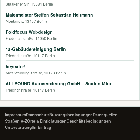
Staakener Str., 13581 Berlin
Malermeister Steffen Sebastian Heitmann
Montanstr., 13407 Berlin
Foldfocus Webdesign
Fredericiastraße, 14050 Berlin
1a-Gebäudereinigung Berlin
Friedrichstraße, 10117 Berlin
heycater!
Alex-Wedding-Straße, 10178 Berlin
ALLROUND Autovermietung GmbH – Station Mitte
Friedrichstraße, 10117 Berlin
Impressum
Datenschutz
Nutzungsbedingungen
Datenquellen
Straßen A-Z
Orte & Einrichtungen
Geschäftsbedingungen
Unterstützung
Ihr Eintrag