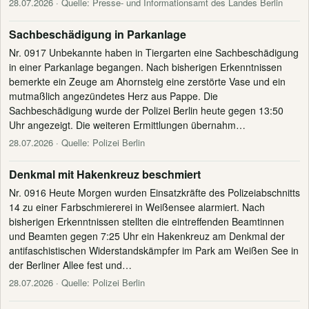
28.07.2026
· Quelle: Presse- und Informationsamt des Landes Berlin
Sachbeschädigung in Parkanlage
Nr. 0917 Unbekannte haben in Tiergarten eine Sachbeschädigung
in einer Parkanlage begangen. Nach bisherigen Erkenntnissen
bemerkte ein Zeuge am Ahornsteig eine zerstörte Vase und ein
mutmaßlich angezündetes Herz aus Pappe. Die
Sachbeschädigung wurde der Polizei Berlin heute gegen 13:50
Uhr angezeigt. Die weiteren Ermittlungen übernahm…
28.07.2026
· Quelle: Polizei Berlin
Denkmal mit Hakenkreuz beschmiert
Nr. 0916 Heute Morgen wurden Einsatzkräfte des Polizeiabschnitts
14 zu einer Farbschmiererei in Weißensee alarmiert. Nach
bisherigen Erkenntnissen stellten die eintreffenden Beamtinnen
und Beamten gegen 7:25 Uhr ein Hakenkreuz am Denkmal der
antifaschistischen Widerstandskämpfer im Park am Weißen See in
der Berliner Allee fest und…
28.07.2026
· Quelle: Polizei Berlin