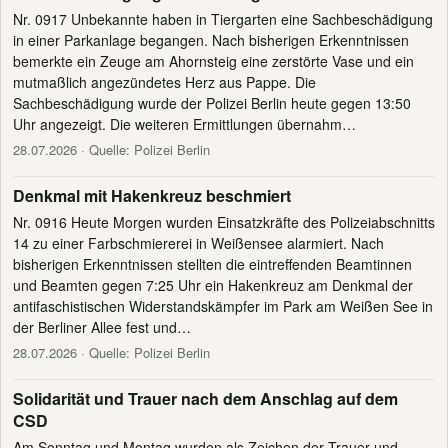
Nr. 0917 Unbekannte haben in Tiergarten eine Sachbeschädigung
in einer Parkanlage begangen. Nach bisherigen Erkenntnissen
bemerkte ein Zeuge am Ahornsteig eine zerstörte Vase und ein
mutmaßlich angezündetes Herz aus Pappe. Die
Sachbeschädigung wurde der Polizei Berlin heute gegen 13:50
Uhr angezeigt. Die weiteren Ermittlungen übernahm…
28.07.2026
· Quelle: Polizei Berlin
Denkmal mit Hakenkreuz beschmiert
Nr. 0916 Heute Morgen wurden Einsatzkräfte des Polizeiabschnitts
14 zu einer Farbschmiererei in Weißensee alarmiert. Nach
bisherigen Erkenntnissen stellten die eintreffenden Beamtinnen
und Beamten gegen 7:25 Uhr ein Hakenkreuz am Denkmal der
antifaschistischen Widerstandskämpfer im Park am Weißen See in
der Berliner Allee fest und…
28.07.2026
· Quelle: Polizei Berlin
Solidarität und Trauer nach dem Anschlag auf dem
CSD
Am Sonntag und Montag wurden als Zeichen der Trauer und