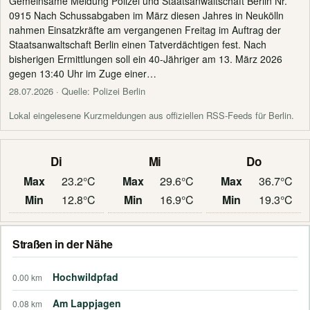
Gemeinsame Meldung Polizei und Staatsanwaltschaft Berlin Nr.
0915 Nach Schussabgaben im März diesen Jahres in Neukölln
nahmen Einsatzkräfte am vergangenen Freitag im Auftrag der
Staatsanwaltschaft Berlin einen Tatverdächtigen fest. Nach
bisherigen Ermittlungen soll ein 40-Jähriger am 13. März 2026
gegen 13:40 Uhr im Zuge einer…
28.07.2026
· Quelle: Polizei Berlin
Lokal eingelesene Kurzmeldungen aus offiziellen RSS-Feeds für Berlin.
Di
Mi
Do
Max
23.2°C
Max
29.6°C
Max
36.7°C
Min
12.8°C
Min
16.9°C
Min
19.3°C
Straßen in der Nähe
Hochwildpfad
0.00 km
Am Lappjagen
0.08 km