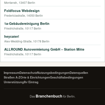
Montanstr., 13407 Berlin
Foldfocus Webdesign
Fredericiastraße, 14050 Berlin
1a-Gebäudereinigung Berlin
Friedrichstraße, 10117 Berlin
heycater!
Alex-Wedding-Straße, 10178 Berlin
ALLROUND Autovermietung GmbH – Station Mitte
Friedrichstraße, 10117 Berlin
Impressum
Datenschutz
Nutzungsbedingungen
Datenquellen
Straßen A-Z
Orte & Einrichtungen
Geschäftsbedingungen
Unterstützung
Ihr Eintrag
Branchenbuch
Das
für Berlin.