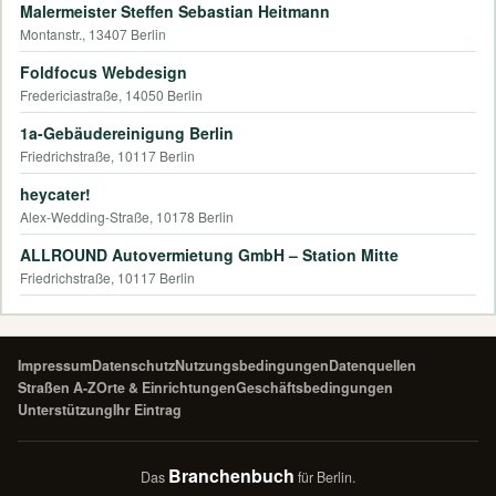
Malermeister Steffen Sebastian Heitmann
Montanstr., 13407 Berlin
Foldfocus Webdesign
Fredericiastraße, 14050 Berlin
1a-Gebäudereinigung Berlin
Friedrichstraße, 10117 Berlin
heycater!
Alex-Wedding-Straße, 10178 Berlin
ALLROUND Autovermietung GmbH – Station Mitte
Friedrichstraße, 10117 Berlin
Impressum
Datenschutz
Nutzungsbedingungen
Datenquellen
Straßen A-Z
Orte & Einrichtungen
Geschäftsbedingungen
Unterstützung
Ihr Eintrag
Branchenbuch
Das
für Berlin.