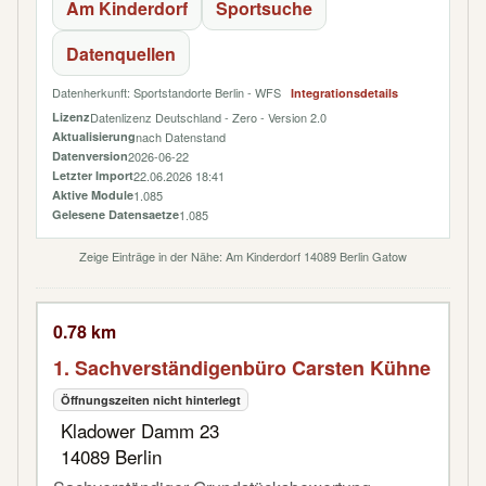
Am Kinderdorf
Sportsuche
Datenquellen
Datenherkunft: Sportstandorte Berlin - WFS
Integrationsdetails
Lizenz
Datenlizenz Deutschland - Zero - Version 2.0
Aktualisierung
nach Datenstand
Datenversion
2026-06-22
Letzter Import
22.06.2026 18:41
Aktive Module
1.085
Gelesene Datensaetze
1.085
Zeige Einträge in der Nähe: Am Kinderdorf 14089 Berlin Gatow
0.78 km
1. Sachverständigenbüro Carsten Kühne
Öffnungszeiten nicht hinterlegt
Kladower Damm 23
14089 Berlin