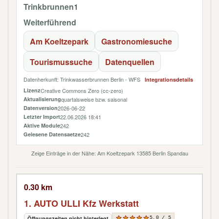
Trinkbrunnen
1
Weiterführend
Am Koeltzepark
Gastronomiesuche
Tourismussuche
Datenquellen
Datenherkunft: Trinkwasserbrunnen Berlin - WFS
Integrationsdetails
Lizenz
Creative Commons Zero (cc-zero)
Aktualisierung
quartalsweise bzw. saisonal
Datenversion
2026-06-22
Letzter Import
22.06.2026 18:41
Aktive Module
242
Gelesene Datensaetze
242
Zeige Einträge in der Nähe: Am Koeltzepark 13585 Berlin Spandau
0.30 km
1. AUTO ULLI Kfz Werkstatt
Öffnungszeiten nicht hinterlegt
5,0 / 5