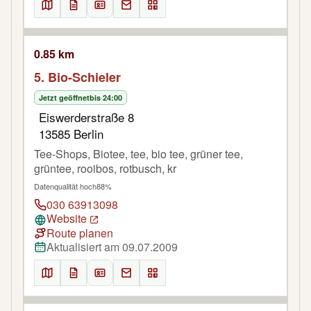
0.85 km
5. Bio-Schieler
Jetzt geöffnet
bis 24:00
Eiswerderstraße 8
13585 Berlin
Tee-Shops, Biotee, tee, bio tee, grüner tee,
grüntee, rooibos, rotbusch, kr
Datenqualität hoch
88%
030 63913098
Website
Route planen
Aktualisiert am 09.07.2009