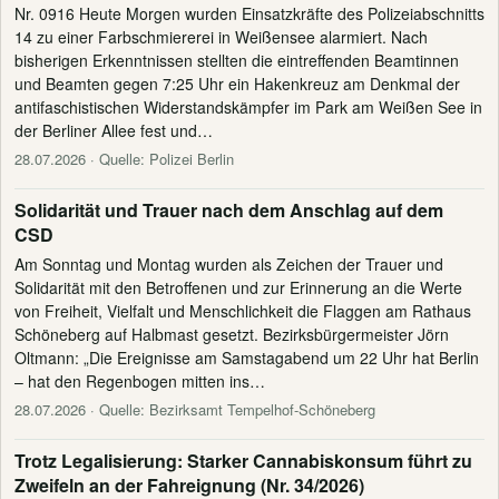
Nr. 0916 Heute Morgen wurden Einsatzkräfte des Polizeiabschnitts
14 zu einer Farbschmiererei in Weißensee alarmiert. Nach
bisherigen Erkenntnissen stellten die eintreffenden Beamtinnen
und Beamten gegen 7:25 Uhr ein Hakenkreuz am Denkmal der
antifaschistischen Widerstandskämpfer im Park am Weißen See in
der Berliner Allee fest und…
28.07.2026
· Quelle: Polizei Berlin
Solidarität und Trauer nach dem Anschlag auf dem
CSD
Am Sonntag und Montag wurden als Zeichen der Trauer und
Solidarität mit den Betroffenen und zur Erinnerung an die Werte
von Freiheit, Vielfalt und Menschlichkeit die Flaggen am Rathaus
Schöneberg auf Halbmast gesetzt. Bezirksbürgermeister Jörn
Oltmann: „Die Ereignisse am Samstagabend um 22 Uhr hat Berlin
– hat den Regenbogen mitten ins…
28.07.2026
· Quelle: Bezirksamt Tempelhof-Schöneberg
Trotz Legalisierung: Starker Cannabiskonsum führt zu
Zweifeln an der Fahreignung (Nr. 34/2026)