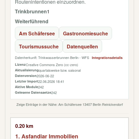
Routenintentionen einzuordnen.
Trinkbrunnen
1
Weiterführend
Am Schäfersee
Gastronomiesuche
Tourismussuche
Datenquellen
Datenherkunft: Trinkwasserbrunnen Berlin - WFS
Integrationsdetails
Lizenz
Creative Commons Zero (cc-zero)
Aktualisierung
quartalsweise bzw. saisonal
Datenversion
2026-06-22
Letzter Import
22.06.2026 18:41
Aktive Module
242
Gelesene Datensaetze
242
Zeige Einträge in der Nähe: Am Schäfersee 13407 Berlin Reinickendorf
0.20 km
1. Asfandiar Immobilien