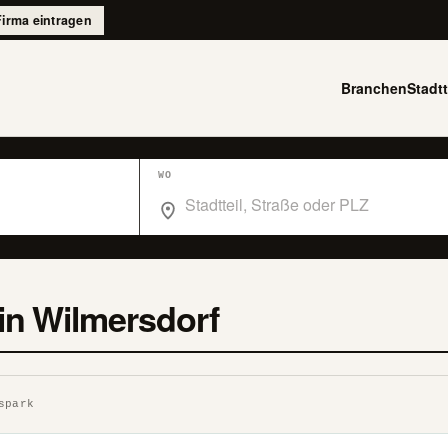
Firma eintragen
Branchen
Stadtt
WO
Wo suchst du im Branchenbuch Berlin?
in Wilmersdorf
spark