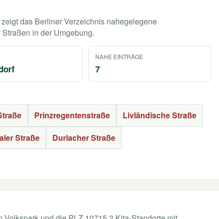
zeigt das Berliner Verzeichnis nahegelegene
e Straßen in der Umgebung.
NAHE EINTRÄGE
dorf
7
Straße
Prinzregentenstraße
Livländische Straße
ler Straße
Durlacher Straße
Am Volkspark und die PLZ 10715 2 Kita-Standorte mit