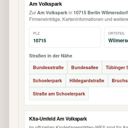
Am Volkspark
Zur
Am Volkspark
in
10715 Berlin Wilmersdorf
Firmeneinträge, Karteninformationen und weiter
PLZ
ORTSTEIL
10715
Wilmers
Straßen in der Nähe
Bundesstraße
Bundesallee
Tübinger 
Schoelerpark
Hildegardstraße
Bruchsa
Straße am Schoelerpark
Kita-Umfeld Am Volkspark
Im offiziellen Kindertagesstätten-WFS sind für 