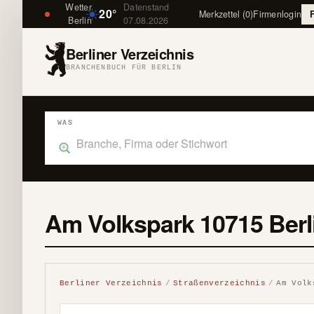
Wetter
Datenstand
20°
Merkzettel (0)
Firmenlogin
Berlin
07.08.2026
Berliner Verzeichnis
BRANCHENBUCH FÜR BERLIN
WAS
Was suchst du im Branchenbuch Berlin?
Am Volkspark 10715 Berl
Berliner Verzeichnis
Straßenverzeichnis
Am Volk