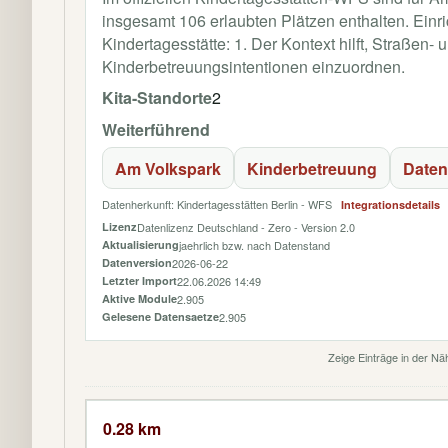
insgesamt 106 erlaubten Plätzen enthalten. Einrich
Kindertagesstätte: 1. Der Kontext hilft, Straßen- 
Kinderbetreuungsintentionen einzuordnen.
Kita-Standorte
2
Weiterführend
Am Volkspark
Kinderbetreuung
Daten
Datenherkunft: Kindertagesstätten Berlin - WFS
Integrationsdetails
Lizenz
Datenlizenz Deutschland - Zero - Version 2.0
Aktualisierung
jaehrlich bzw. nach Datenstand
Datenversion
2026-06-22
Letzter Import
22.06.2026 14:49
Aktive Module
2.905
Gelesene Datensaetze
2.905
Zeige Einträge in der N
0.28 km