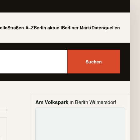
eile
Straßen A–Z
Berlin aktuell
Berliner Markt
Datenquellen
Suchen
Am Volkspark
in Berlin Wilmersdorf