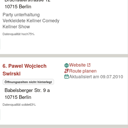
10715 Berlin
Party unterhaltung
Verkleidete Kellner Comedy
Kellner Show
Datenqualität hoch
75%
Website
6. Pawel Wojciech
Route planen
Swirski
Aktualisiert am 09.07.2010
Öffnungszeiten nicht hinterlegt
Babelsberger Str. 9 a
10715 Berlin
Datenqualität solide
63%