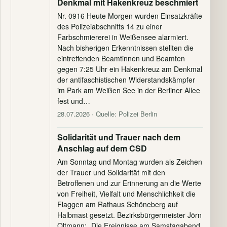
Denkmal mit Hakenkreuz beschmiert
Nr. 0916 Heute Morgen wurden Einsatzkräfte
des Polizeiabschnitts 14 zu einer
Farbschmiererei in Weißensee alarmiert.
Nach bisherigen Erkenntnissen stellten die
eintreffenden Beamtinnen und Beamten
gegen 7:25 Uhr ein Hakenkreuz am Denkmal
der antifaschistischen Widerstandskämpfer
im Park am Weißen See in der Berliner Allee
fest und…
28.07.2026
· Quelle: Polizei Berlin
Solidarität und Trauer nach dem
Anschlag auf dem CSD
Am Sonntag und Montag wurden als Zeichen
der Trauer und Solidarität mit den
Betroffenen und zur Erinnerung an die Werte
von Freiheit, Vielfalt und Menschlichkeit die
Flaggen am Rathaus Schöneberg auf
Halbmast gesetzt. Bezirksbürgermeister Jörn
Oltmann: „Die Ereignisse am Samstagabend