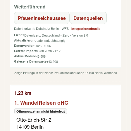
Weiterführend
Pfaueninselchaussee
Datenquellen
Datenherkunft: Detailnetz Berlin - WFS
Integrationsdetails
Lizenz
Datenlizenz Deutschland - Zero - Version 2.0
Aktualisierung
datensatzabhaengig
Datenversion
2026-06-06
Letzter Import
06.06.2026 21:17
Aktive Module
43.508
Gelesene Datensaetze
43.508
Zeige Einträge in der Nähe: Pfaueninselchaussee 14109 Berlin Wannsee
1.23 km
1. WandelReisen oHG
Öffnungszeiten nicht hinterlegt
Otto-Erich-Str 2
14109 Berlin