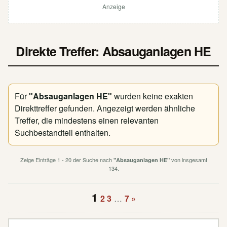
Anzeige
Direkte Treffer: Absauganlagen HE
Für
"Absauganlagen HE"
wurden keine exakten
Direkttreffer gefunden. Angezeigt werden ähnliche
Treffer, die mindestens einen relevanten
Suchbestandteil enthalten.
Zeige Einträge 1 - 20 der Suche nach
von insgesamt
"Absauganlagen HE"
134.
1
2
3
…
7
»